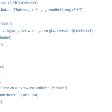
entra (UMC) (definitief)
gshuizen, Thuiszorg en Jeugdgezondheidszorg (VVT)
initief)
n vlakglas, glasbewerkings- en glazeniersbedrijf (definitief)
initief)
f)
ef)
)
ederen en aanverwante artikelen (definitief)
onderhandelingsresultaat)
f)