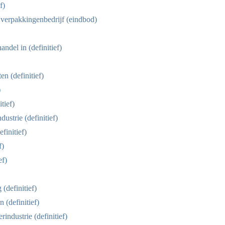
f)
 verpakkingenbedrijf (eindbod)
ndel in (definitief)
en (definitief)
)
tief)
strie (definitief)
finitief)
f)
ef)
(definitief)
 (definitief)
industrie (definitief)