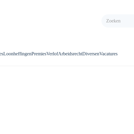
es
Loonheffingen
Premies
Verlof
Arbeidsrecht
Diversen
Vacatures