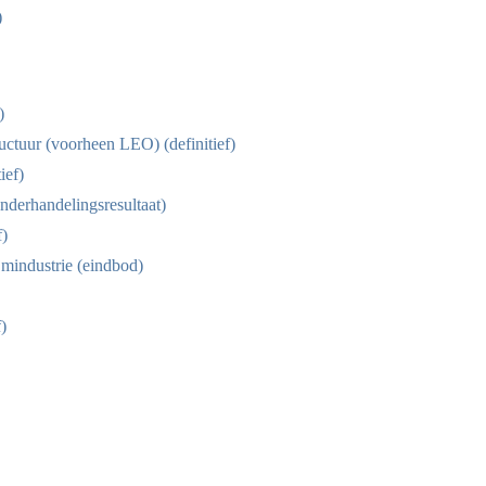
)
)
uctuur (voorheen LEO) (definitief)
ief)
onderhandelingsresultaat)
f)
ijmindustrie (eindbod)
)