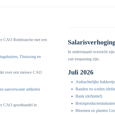
we CAO Reisbranche met een
Salarisverhoging
In onderstaand overzicht zi
ngshuizen, Thuiszorg en
van toepassing zijn.
Juli 2026
eikt over een nieuwe CAO
Ambachtelijke bakkerijen
Banden en wielen (defini
en aanverwante artikelen
Bank (definitief)
Betonproductenindustrie
we CAO groothandel in
Bloemen en planten Groo