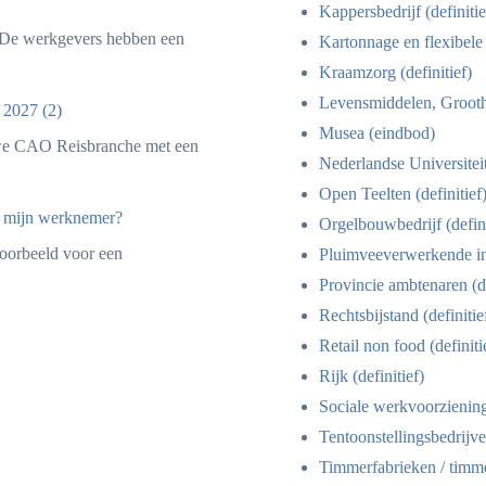
Kappersbedrijf (definitie
De werkgevers hebben een
Kartonnage en flexibele
Kraamzorg (definitief)
Levensmiddelen, Grootha
 2027 (2)
Musea (eindbod)
we CAO Reisbranche met een
Nederlandse Universiteit
Open Teelten (definitief
r mijn werknemer?
Orgelbouwbedrijf (defini
oorbeeld voor een
Pluimveeverwerkende indu
Provincie ambtenaren (de
Rechtsbijstand (definitie
Retail non food (definiti
Rijk (definitief)
Sociale werkvoorziening 
Tentoonstellingsbedrijven
Timmerfabrieken / timmer