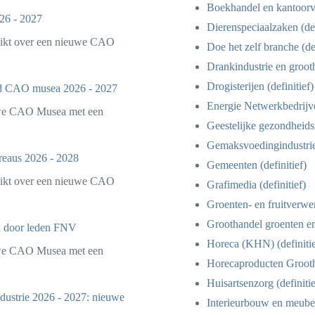
Boekhandel en kantoorva
26 - 2027
Dierenspeciaalzaken (def
eikt over een nieuwe CAO
Doe het zelf branche (def
Drankindustrie en grooth
Drogisterijen (definitief)
d CAO musea 2026 - 2027
Energie Netwerkbedrijven
uwe CAO Musea met een
Geestelijke gezondheidsz
Gemaksvoedingindustrie 
reaus 2026 - 2028
Gemeenten (definitief)
eikt over een nieuwe CAO
Grafimedia (definitief)
Groenten- en fruitverwer
Groothandel groenten en f
 door leden FNV
Horeca (KHN) (definitie
uwe CAO Musea met een
Horecaproducten Grootha
Huisartsenzorg (definitie
ustrie 2026 - 2027: nieuwe
Interieurbouw en meubel