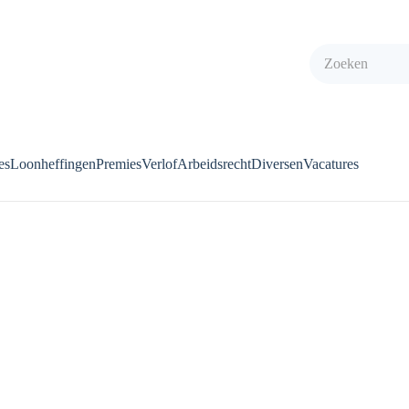
es
Loonheffingen
Premies
Verlof
Arbeidsrecht
Diversen
Vacatures