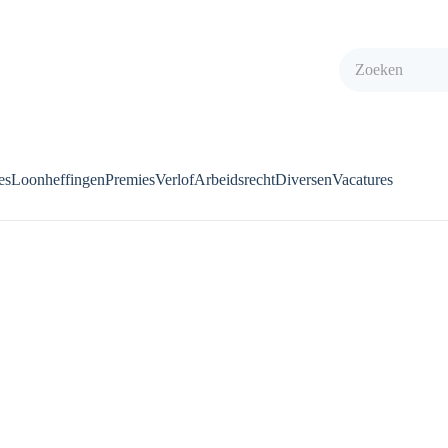
es
Loonheffingen
Premies
Verlof
Arbeidsrecht
Diversen
Vacatures