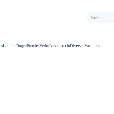
es
Loonheffingen
Premies
Verlof
Arbeidsrecht
Diversen
Vacatures