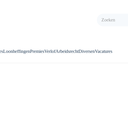
es
Loonheffingen
Premies
Verlof
Arbeidsrecht
Diversen
Vacatures