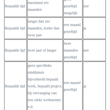
maximaal zes
Bepaalde tijd
proeftijd
nee
maanden
mogelijk
langer dan zes
een maand
Bepaalde tijd
maanden, korter dan
ja
proeftijd
twee jaar
twee
Bepaalde tijd
twee jaar of langer
maanden
nee
proeftijd
geen specifieke
einddatum
bijvorbeeld bepaald
een maand
Bepaalde tijd
werk, bepaald project,
ja
proeftijd
bij vervanging van
een zieke werknemer,
e.d.