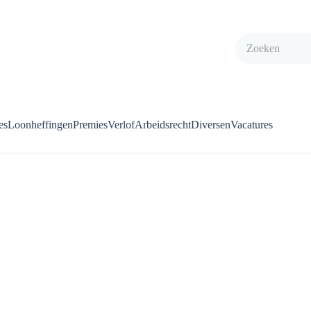
es
Loonheffingen
Premies
Verlof
Arbeidsrecht
Diversen
Vacatures