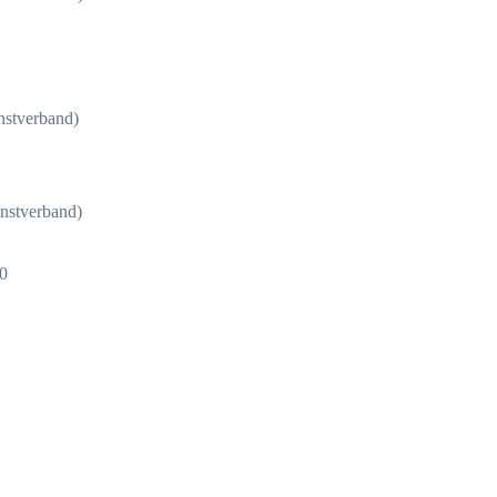
nstverband)
enstverband)
10