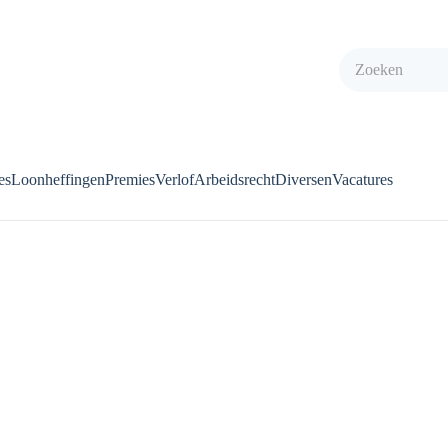
es
Loonheffingen
Premies
Verlof
Arbeidsrecht
Diversen
Vacatures