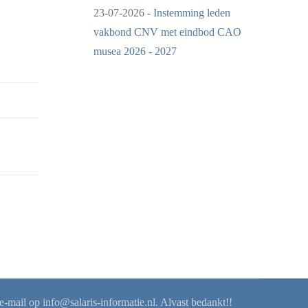
23-07-2026 -
Instemming leden
vakbond CNV met eindbod CAO
musea 2026 - 2027
 e-mail op
info@salaris-informatie.nl
. Alvast bedankt!!