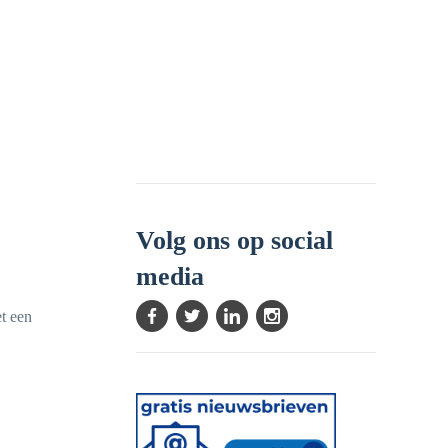
Volg ons op social
media
t een