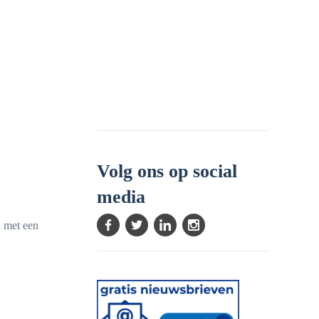
Volg ons op social
media
l met een