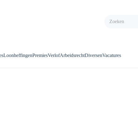
es
Loonheffingen
Premies
Verlof
Arbeidsrecht
Diversen
Vacatures