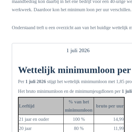
maandbedrag kon daarbij in het ene bedrijf voor een 40-urige we
werkweek. Daardoor kon het minimum loon per uur verschillen.
Onderstaand treft u een overzicht aan van het huidige wettelij
1 juli 2026
Wettelijk minimumloon per 
Per
1 juli 2026
stijgt het wettelijk minimumloon met 1,85 pr
Het bruto minimumloon en de minimumjeugdlonen per
1 jul
% van het
Leeftijd
bruto per uur
minimumloon
21 jaar en ouder
100 %
14,99
20 jaar
80 %
11,99