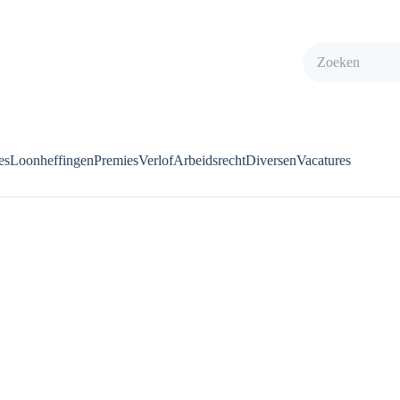
es
Loonheffingen
Premies
Verlof
Arbeidsrecht
Diversen
Vacatures